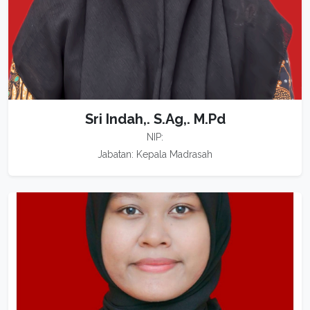
Sri Indah,. S.Ag,. M.Pd
NIP:
Jabatan: Kepala Madrasah