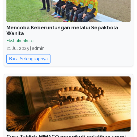
Mencoba Keberuntungan melalui Sepakbola
Wanita
Ekstrakurikuler
21 Jul 2025 | admin
Baca Selengkapnya
Guru Tahfidz MIMAGO mengikuti pelatihan ummi