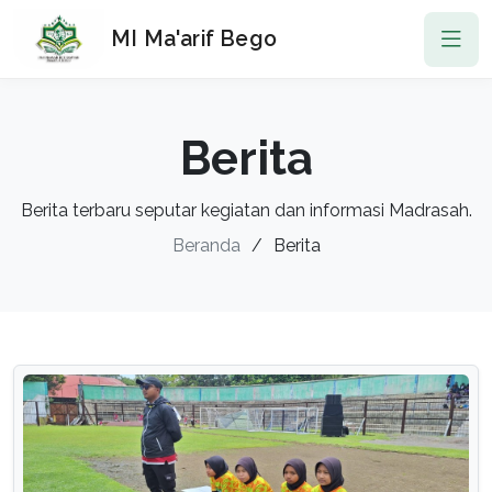
MI Ma'arif Bego
Berita
Berita terbaru seputar kegiatan dan informasi Madrasah.
Beranda
Berita