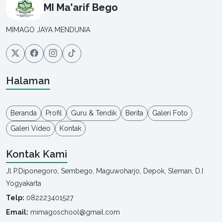
MI Ma'arif Bego
MIMAGO JAYA MENDUNIA
Halaman
Beranda
Profil
Guru & Tendik
Berita
Galeri Foto
Galeri Video
Kontak
Kontak Kami
Jl P.Diponegoro, Sembego, Maguwoharjo, Depok, Sleman, D.I
Yogyakarta
Telp:
082223401527
Email:
mimagoschool@gmail.com